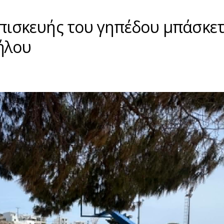
επισκευής του γηπέδου μπάσκε
ήλου