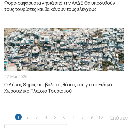
Φορο-σαφάρι στα νησιά από την ΑΑΔΕ: Θα υποδυθούν
τους τουρίστες και θα κάνουν τους ελέγχους
27 Μάι 2026
Ο Δήμος Θήρας υπέβαλε τις θέσεις του για το Ειδικό
Χωροταξικό Πλαίσιο Τουρισμού
Επόμεν
1
2
3
4
5
6
7
8
9
10