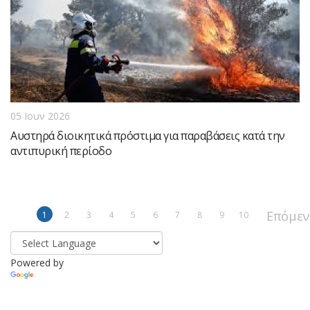
05 Ιουν 2026
Αυστηρά διοικητικά πρόστιμα για παραβάσεις κατά την
αντιπυρική περίοδο
Επόμεν
1
2
3
4
5
6
7
8
9
10
Powered by
Translate