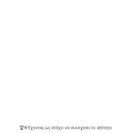
🏆🎯Έχοντας ως στόχο να συνεχίσει το αήττητο