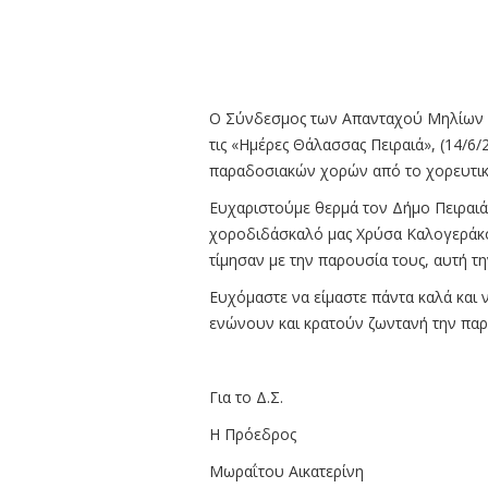
Ο Σύνδεσμος των Απανταχού Μηλίων «Η
τις «Ημέρες Θάλασσας Πειραιά», (14/6/
παραδοσιακών χορών από το χορευτι
Ευχαριστούμε θερμά τον Δήμο Πειραιά γ
χοροδιδάσκαλό μας Χρύσα Καλογεράκο
τίμησαν με την παρουσία τους, αυτή τ
Ευχόμαστε να είμαστε πάντα καλά και
ενώνουν και κρατούν ζωντανή την παρ
Για το Δ.Σ.
Η Πρόεδρος
Μωραΐτου Αικατερίνη