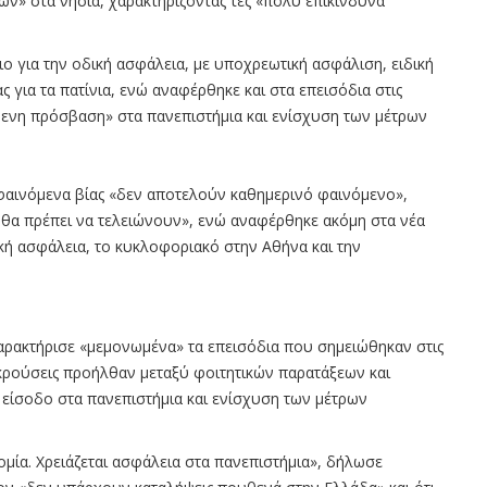
» στα νησιά, χαρακτηρίζοντάς τες «πολύ επικίνδυνα
ο για την οδική ασφάλεια, με υποχρεωτική ασφάλιση, ειδική
 για τα πατίνια, ενώ αναφέρθηκε και στα επεισόδια στις
όμενη πρόσβαση» στα πανεπιστήμια και ενίσχυση των μέτρων
 φαινόμενα βίας «δεν αποτελούν καθημερινό φαινόμενο»,
 θα πρέπει να τελειώνουν», ενώ αναφέρθηκε ακόμη στα νέα
δική ασφάλεια, το κυκλοφοριακό στην Αθήνα και την
ρακτήρισε «μεμονωμένα» τα επεισόδια που σημειώθηκαν στις
γκρούσεις προήλθαν μεταξύ φοιτητικών παρατάξεων και
 είσοδο στα πανεπιστήμια και ενίσχυση των μέτρων
ομία. Χρειάζεται ασφάλεια στα πανεπιστήμια», δήλωσε