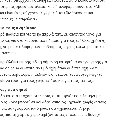
έον «δεν υπάρχουν καταλήψεις πουθενά στην Ελλάδα» και ότι
λύτερους όρους ασφάλειας. Ειδική αναφορά έκανε στο ΕΜΠ,
και είναι ένας σύγχρονος χώρος όπου διδάσκοντες και
ιά τους με ασφάλεια».
ια τους ανηλίκους
 πλαίσιο και για τα ηλεκτρικά πατίνια, κάνοντας λόγο για
 και για νέο κανονιστικό πλαίσιο για τους ενήλικες χρήστες.
τη, να μην κυκλοφορούν σε δρόμους ταχείας κυκλοφορίας και
, ανέφερε.
προβλέπει επίσης ειδική σήμανση και αριθμό αναγνώρισης για
ν να ορίζουν ανώτατο αριθμό οχημάτων ανά περιοχή. «Δεν
υρες τραυματισμών παιδιών», σημείωσε, τονίζοντας πως «τα
ίνδυνα τόσο για τους χρήστες όσο και για τους πεζούς».
νες στα νησιά
δο και στα τροχαία στα νησιά, ο υπουργός έστειλε μήνυμα
ους. «Δεν μπορεί να νοικιάζει κάποιος μηχανάκι χωρίς κράνος
 για τις «γουρούνες» δήλωσε ότι «χρειάζεται πλήρης
ς από τη χώρα», χαρακτηρίζοντάς τες «πολύ επικίνδυνες».