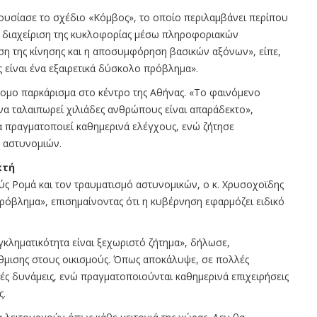
ουσίασε το σχέδιο «Κόμβος», το οποίο περιλαμβάνει περίπου
ή διαχείριση της κυκλοφορίας μέσω πληροφοριακών
ση της κίνησης και η αποσυμφόρηση βασικών αξόνων», είπε,
 είναι ένα εξαιρετικά δύσκολο πρόβλημα».
νομο παρκάρισμα στο κέντρο της Αθήνας. «Το φαινόμενο
να ταλαιπωρεί χιλιάδες ανθρώπους είναι απαράδεκτο»,
α πραγματοποιεί καθημερινά ελέγχους, ενώ ζήτησε
 αστυνομιών.
κτή
ύς Ρομά και τον τραυματισμό αστυνομικών, ο κ. Χρυσοχοϊδης
ρόβλημα», επισημαίνοντας ότι η κυβέρνηση εφαρμόζει ειδικό
κληματικότητα είναι ξεχωριστό ζήτημα», δήλωσε,
θμισης στους οικισμούς. Όπως αποκάλυψε, σε πολλές
ές δυνάμεις, ενώ πραγματοποιούνται καθημερινά επιχειρήσεις
ς.