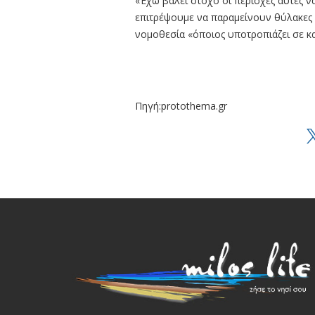
«Έχω βάλει στόχο οι περιοχές αυτές ν
επιτρέψουμε να παραμείνουν θύλακες ε
νομοθεσία «όποιος υποτροπιάζει σε κ
Πηγή:protothema.gr