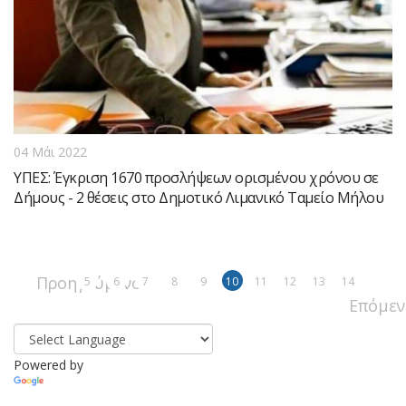
04 Μάι 2022
ΥΠΕΣ: Έγκριση 1670 προσλήψεων ορισμένου χρόνου σε
Δήμους - 2 θέσεις στο Δημοτικό Λιμανικό Ταμείο Μήλου
Προηγούμενο
5
6
7
8
9
10
11
12
13
14
Επόμεν
Powered by
Translate