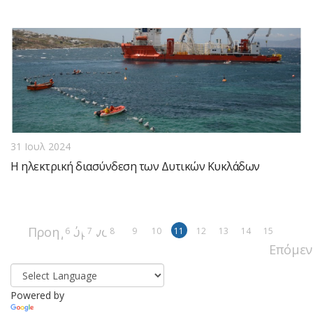
31 Ιουλ 2024
Η ηλεκτρική διασύνδεση των Δυτικών Κυκλάδων
Προηγούμενο
6
7
8
9
10
11
12
13
14
15
Επόμεν
Powered by