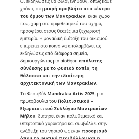
Οι εκδηλώσεις θα φιλοξενηθούν, όπως κάθε
χρόνο, στη
μικρή προβλήτα στο κέντρο
του όρμου των Μαντρακίων
, έναν χώρο
που, χάρη στο αμφιθεατρικό του σχήμα,
προσφέρει στους θεατές μια ξεχωριστή
εμπειρία. Η μοναδική διάταξη του οικισμού
επιτρέπει στο κοινό να απολαμβάνει τις
εκδηλώσεις από διάφορα σημεία,
δημιουργώντας μια αίσθηση
απόλυτης
σύνδεσης με το φυσικό τοπίο
,
τη
θάλασσα και την ιδιαίτερη
αρχιτεκτονική των Μαντρακίων.
Το Φεστιβάλ
Mandrakia Artis 2025
, μια
πρωτοβουλία του
Πολιτιστικού –
Εξωραϊστικού Συλλόγου Μαντρακίων
Μήλου
, διατηρεί έναν πολυθεματικό και
υπερτοπικό χαρακτήρα και συμβάλλει στην
ανάδειξη του νησιού ως έναν
προορισμό
όπου το φυσικό περιβάλλον και η