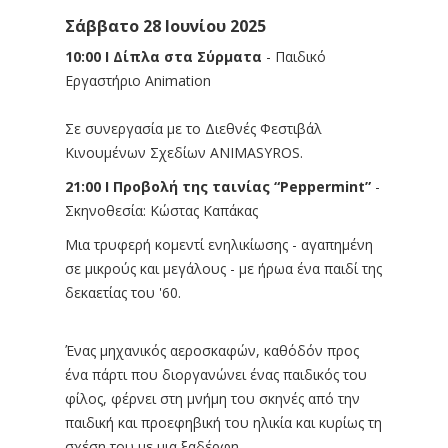
Σάββατο 28 Ιουνίου 2025
10:00 Ι Δίπλα στα Σύρματα
- Παιδικό
Εργαστήριο Animation
Σε συνεργασία με το Διεθνές Φεστιβάλ
Κινουμένων Σχεδίων ANIMASYROS.
21:00 I Προβολή της ταινίας “Peppermint”
-
Σκηνοθεσία: Κώστας Καπάκας
Μια τρυφερή κομεντί ενηλικίωσης - αγαπημένη
σε μικρούς και μεγάλους - με ήρωα ένα παιδί της
δεκαετίας του '60.
Ένας μηχανικός αεροσκαφών, καθ΄οδόν προς
ένα πάρτι που διοργανώνει ένας παιδικός του
φίλος, φέρνει στη μνήμη του σκηνές από την
παιδική και προεφηβική του ηλικία και κυρίως τη
σχέση του με μια ξαδέρφη.