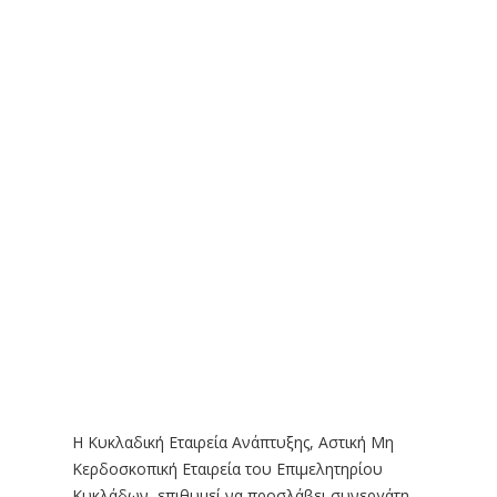
Η Κυκλαδική Εταιρεία Ανάπτυξης, Αστική Μη
Κερδοσκοπική Εταιρεία του Επιμελητηρίου
Κυκλάδων, επιθυμεί να προσλάβει συνεργάτη