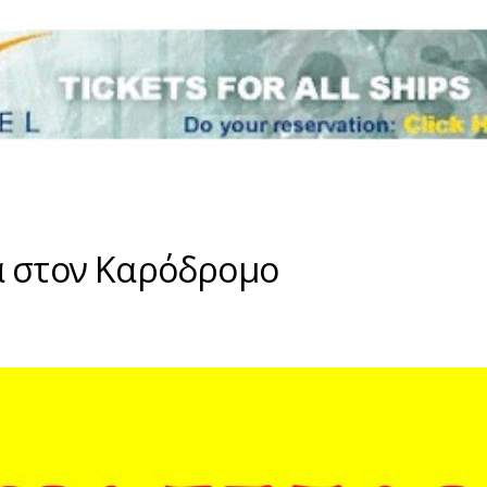
α στον Καρόδρομο