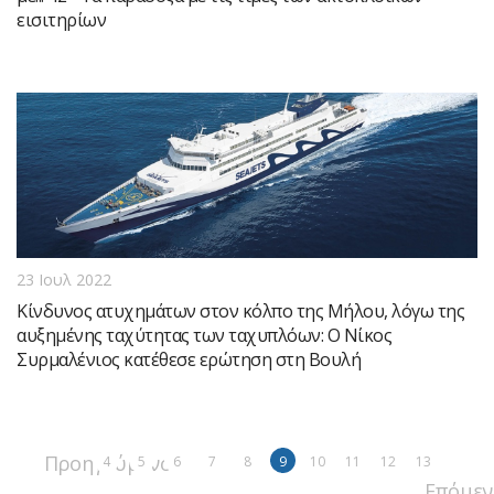
εισιτηρίων
23 Ιουλ 2022
Κίνδυνος ατυχημάτων στον κόλπο της Μήλου, λόγω της
αυξημένης ταχύτητας των ταχυπλόων: Ο Νίκος
Συρμαλένιος κατέθεσε ερώτηση στη Βουλή
Προηγούμενο
4
5
6
7
8
9
10
11
12
13
Επόμεν