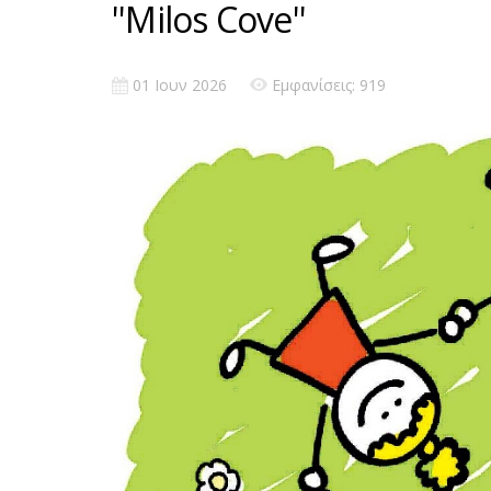
''Milos Cove''
01 Ιουν 2026
Εμφανίσεις: 919