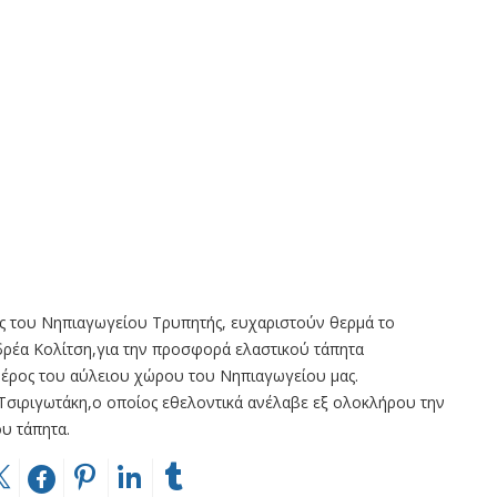
ικός του Νηπιαγωγείου Τρυπητής, ευχαριστούν θερμά το
νδρέα Κολίτση,για την προσφορά ελαστικού τάπητα
μέρος του αύλειου χώρου του Νηπιαγωγείου μας.
 Τσιριγωτάκη,ο οποίος εθελοντικά ανέλαβε εξ ολοκλήρου την
υ τάπητα.