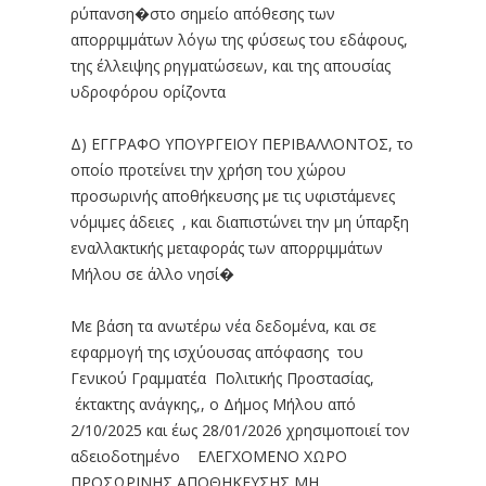
ρύπανση�στο σημείο απόθεσης των
απορριμμάτων λόγω της φύσεως του εδάφους,
της έλλειψης ρηγματώσεων, και της απουσίας
υδροφόρου ορίζοντα
Δ) ΕΓΓΡΑΦΟ ΥΠΟΥΡΓΕΙΟΥ ΠΕΡΙΒΑΛΛΟΝΤΟΣ, το
οποίο προτείνει την χρήση του χώρου
προσωρινής αποθήκευσης με τις υφιστάμενες
νόμιμες άδειες , και διαπιστώνει την μη ύπαρξη
εναλλακτικής μεταφοράς των απορριμμάτων
Μήλου σε άλλο νησί�
Με βάση τα ανωτέρω νέα δεδομένα, και σε
εφαρμογή της ισχύουσας απόφασης του
Γενικού Γραμματέα Πολιτικής Προστασίας,
έκτακτης ανάγκης,, ο Δήμος Μήλου από
2/10/2025 και έως 28/01/2026 χρησιμοποιεί τον
αδειοδοτημένο ΕΛΕΓΧΟΜΕΝΟ ΧΩΡΟ
ΠΡΟΣΩΡΙΝΗΣ ΑΠΟΘΗΚΕΥΣΗΣ ΜΗ