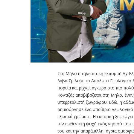
Στη Μήλο η τηλεοπτική εκπομπή Αχ Ελλ
Λάβα Σμίλεψε το Απόλυτο Γεωλογικό Θ
πορεία και ρίχνει άγκυρα στο πιο πο
Κοντιζάς αποβιβάζεται στη Μήλο, έναν
υπερρεαλιστή ζωγράφου. Εδώ, η αδάμα
δημιούργησε ένα υπαίθριο γεωλογικό 
εξωτικά χρώματα. Η εκπομπή ξεφεύγει 
την αυθεντική ψυχή ενός νησιού που 
του και την απαράμιλλη, άγρια ομορφιά