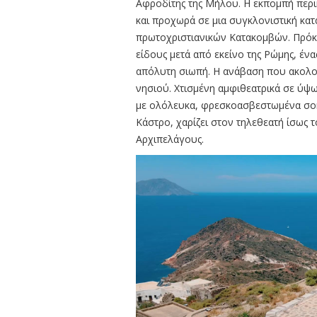
Αφροδίτης της Μήλου. Η εκπομπή περι
και προχωρά σε μια συγκλονιστική κα
πρωτοχριστιανικών Κατακομβών. Πρόκε
είδους μετά από εκείνο της Ρώμης, έν
απόλυτη σιωπή. Η ανάβαση που ακολο
νησιού. Χτισμένη αμφιθεατρικά σε ύψω
με ολόλευκα, φρεσκοασβεστωμένα σοκά
Κάστρο, χαρίζει στον τηλεθεατή ίσως 
Αρχιπελάγους.