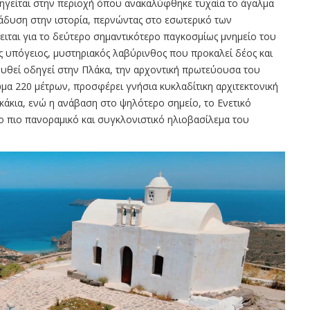
ηγείται στην περιοχή όπου ανακαλύφθηκε τυχαία το άγαλμα
τάδυση στην ιστορία, περνώντας στο εσωτερικό των
ιται για το δεύτερο σημαντικότερο παγκοσμίως μνημείο του
ας υπόγειος, μυστηριακός λαβύρινθος που προκαλεί δέος και
υθεί οδηγεί στην Πλάκα, την αρχοντική πρωτεύουσα του
μα 220 μέτρων, προσφέρει γνήσια κυκλαδίτικη αρχιτεκτονική
κια, ενώ η ανάβαση στο ψηλότερο σημείο, το Ενετικό
το πιο πανοραμικό και συγκλονιστικό ηλιοβασίλεμα του