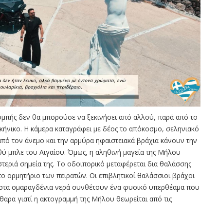
ομπής δεν θα μπορούσε να ξεκινήσει από αλλού, παρά από το
ήνικο. Η κάμερα καταγράφει με δέος το απόκοσμο, σεληνιακό
από τον άνεμο και την αρμύρα ηφαιστειακά βράχια κάνουν την
θύ μπλε του Αιγαίου. Όμως, η αληθινή μαγεία της Μήλου
στεριά σημεία της. Το οδοιπορικό μεταφέρεται δια θαλάσσης
το ορμητήριο των πειρατών. Οι επιβλητικοί θαλάσσιοι βράχοι
ές στα σμαραγδένια νερά συνθέτουν ένα φυσικό υπερθέαμα που
θαρα γιατί η ακτογραμμή της Μήλου θεωρείται από τις