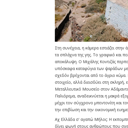
Στη συνέχεια, η κάμερα εστιάζει στην
τα σπλάχνα της γης. Το γραφικό και 
αποκάλυψη. Ο Μιχάλης Κοντιζάς περπα
υπόσκαφα καταφύγια των ψαράδων με τ
σχεδόν βρέχονται από το άγριο κύμα.
στοιχείο, αλλά διεισδύει στη σκληρή,
Μεταλλευτικό Μουσείο στον Αδάμαντα 
Παλιόρεμα, αναδεικνύεται η μακρά εξο
μέχρι τον σύγχρονο μπεντονίτη και το
την επιβίωση και την οικονομική ευημ
Αχ Ελλάδα σ' αγαπώ Μήλος: Η εκπομπή
δίνει φωνή στους ανθρώπους που σχεδ