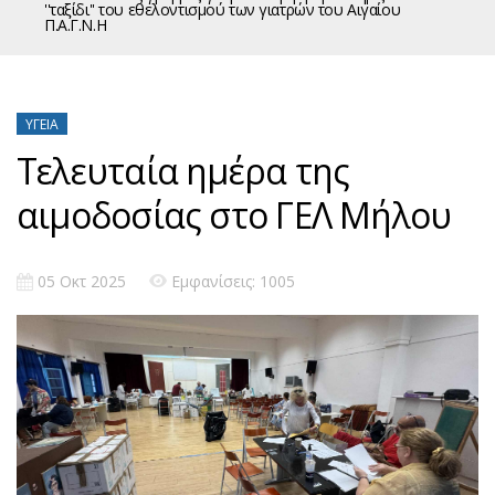
''ταξίδι'' του εθελοντισμού των γιατρών του Αιγαίου
Π.Α.Γ.Ν.Η
ΥΓΕΊΑ
Τελευταία ημέρα της
αιμοδοσίας στο ΓΕΛ Μήλου
05 Οκτ 2025
Εμφανίσεις: 1005