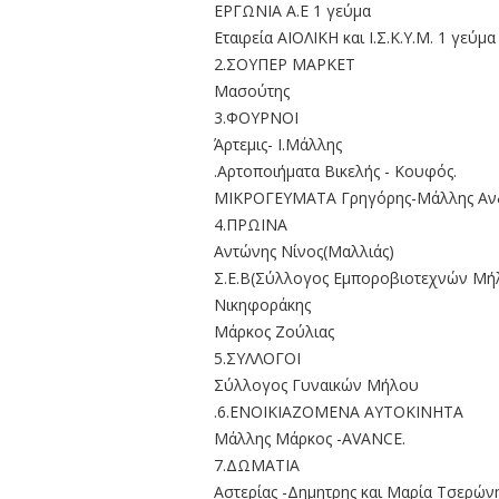
ΕΡΓΩΝΙΑ Α.Ε 1 γεύμα
Εταιρεία ΑΙΟΛΙΚΗ και Ι.Σ.Κ.Υ.Μ. 1 γεύμα
2.ΣOYΠEΡ MAΡKET
Μασούτης
3.ΦΟΥΡΝΟΙ
Άρτεμις- Ι.Μάλλης
.Αρτοποιήματα Βικελής - Κουφός.
ΜΙΚΡΟΓΕΥΜΑΤΑ Γρηγόρης-Μάλλης Αν
4.ΠΡΩΙΝΑ
Αντώνης Νίνος(Μαλλιάς)
Σ.Ε.Β(Σύλλογος Εμποροβιοτεχνών Μή
Νικηφοράκης
Μάρκος Ζούλιας
5.ΣΥΛΛΟΓΟΙ
Σύλλογος Γυναικών Μήλου
.6.ΕΝΟΙΚΙΑΖΟΜΕΝΑ ΑΥΤΟΚΙΝΗΤΑ
Μάλλης Μάρκος -AVANCE.
7.ΔΩΜΑΤΙΑ
Αστερίας -Δημητρης και Μαρία Τσερών