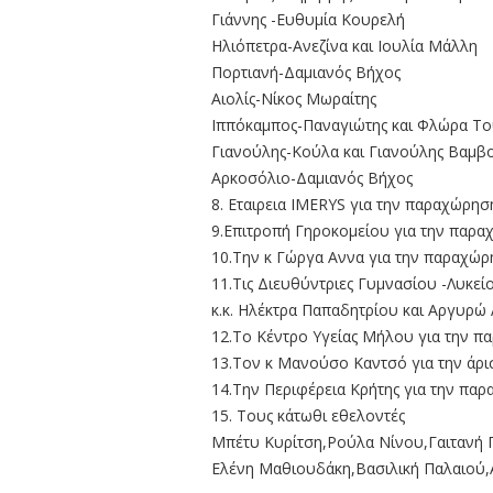
Γιάννης -Ευθυμία Κουρελή
Ηλιόπετρα-Ανεζίνα και Ιουλία Μάλλη
Πορτιανή-Δαμιανός Βήχος
Αιολίς-Νίκος Μωραίτης
Ιππόκαμπος-Παναγιώτης και Φλώρα Τ
Γιανούλης-Κούλα και Γιανούλης Βαμβ
Αρκοσόλιο-Δαμιανός Βήχος
8. Εταιρεια IMERYS για την παραχώρη
9.Επιτροπή Γηροκομείου για την παρ
10.Την κ Γώργα Αννα για την παραχώρησ
11.Τις Διευθύντριες Γυμνασίου -Λυκεί
κ.κ. Ηλέκτρα Παπαδητρίου και Αργυρώ 
12.Το Κέντρο Υγείας Μήλου για την π
13.Τον κ Μανούσο Καντσό για την άρισ
14.Την Περιφέρεια Κρήτης για την π
15. Τους κάτωθι εθελοντές
Μπέτυ Κυρίτση,Ρούλα Νίνου,Γαιτανή 
Ελένη Μαθιουδάκη,Βασιλική Παλαιού,