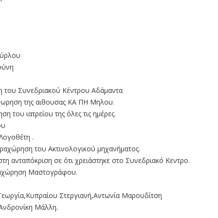
ούρλου
ούνη
ση του Συνεδριακού Κέντρου Αδάμαντα
αχωρηση της αιθουσας ΚΑ ΠΗ Μηλου.
η του ιατρείου της όλες τις ημέρες.
ου
Λογοθέτη .
αραχώρηση του Ακτινολογικού μηχανήματος.
τη ανταπόκριση σε ότι χρειάστηκε στο Συνεδριακό Κεντρο.
αραχώρηση Μαστογράφου.
Γεωργία,Κυπραίου Στεργιανή,Αντωνία Μαρουδίτση
Ανδρονίκη Μάλλη.