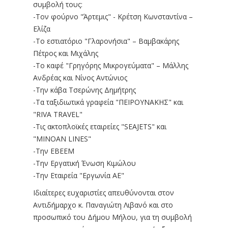
συμβολή τους:
-Τον φούρνο "Άρτεμις" - Κρέτση Κωνσταντίνα –
Ελίζα
-Το εστιατόριο "Γλαρονήσια" – Βαμβακάρης
Πέτρος και Μιχάλης
-Το καφέ "Γρηγόρης Μικρογεύματα" – Μάλλης
Ανδρέας και Νίνος Αντώνιος
-Την κάβα Τσερώνης Δημήτρης
-Τα ταξιδιωτικά γραφεία "ΠΕΙΡΟΥΝΑΚΗΣ" και
"RIVA TRAVEL"
-Τις ακτοπλοϊκές εταιρείες "SEAJETS" και
"MINOAN LINES"
-Την ΕΒΕΕΜ
-Την Εργατική Ένωση Κιμώλου
-Την Εταιρεία "Εργωνία ΑΕ"
Ιδιαίτερες ευχαριστίες απευθύνονται στον
Αντιδήμαρχο κ. Παναγιώτη Λιβανό και στο
προσωπικό του Δήμου Μήλου, για τη συμβολή