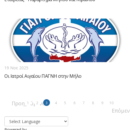
19 Νοε 2025
Οι Ιατροί Αιγαίου ΠΑΓΝΗ στην Μήλο
Προηγούμενο
1
2
3
4
5
6
7
8
9
10
Επόμεν
Powered by