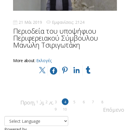
21 Μάι 2019
Εμφανίσεις: 2124
Περιοδεία του υποψήφιου
Περιφερειακού Σύμβουλου
Μανώλη Τσιριγωτάκη
More about:
Εκλογές
Προηγούμενο
1
2
3
4
5
6
7
8
Επόμενο
9
10
Powered by