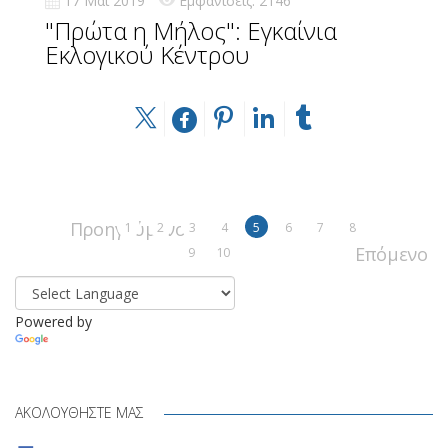
17 Μάι 2019
Εμφανίσεις: 2146
"Πρώτα η Μήλος": Εγκαίνια
Εκλογικού Κέντρου
Προηγούμενο
1
2
3
4
5
6
7
8
Επόμενο
9
10
Powered by
Translate
ΑΚΟΛΟΥΘΉΣΤΕ ΜΑΣ