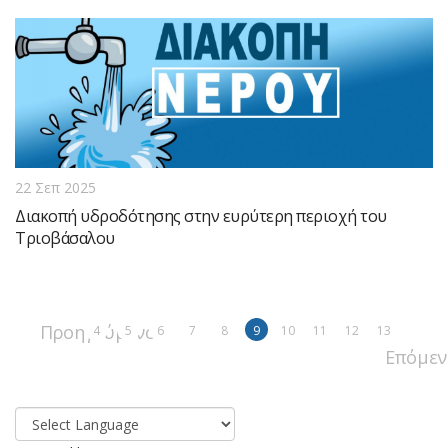
22 Σεπ 2025
Διακοπή υδροδότησης στην ευρύτερη περιοχή του
Τριοβάσαλου
Προηγούμενο
4
5
6
7
8
9
10
11
12
13
Επόμεν