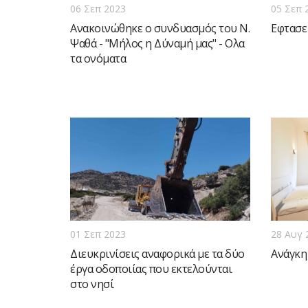
06 Σεπ 2023
05 Σεπ 
Aνακοινώθηκε ο συνδυασμός του Ν.
Εφτασε
Ψαθά - "Μήλος η Δύναμή μας" - Ολα
τα ονόματα
01 Σεπ 2023
28 Αυγ 
Διευκρινίσεις αναφορικά με τα δύο
Ανάγκη
έργα οδοποιίας που εκτελούνται
στο νησί