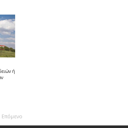
δειών ή
ών
Επόμενο