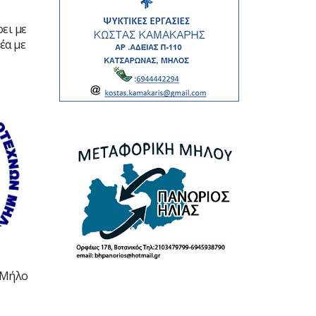
ει με
έα με
 Μήλο