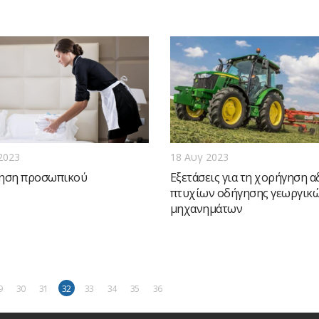
2023
18 Αυγ 2023
ηση προσωπικού
Εξετάσεις για τη χορήγηση α
πτυχίων οδήγησης γεωργικ
μηχανημάτων
9
30
31
32
33
34
35
36