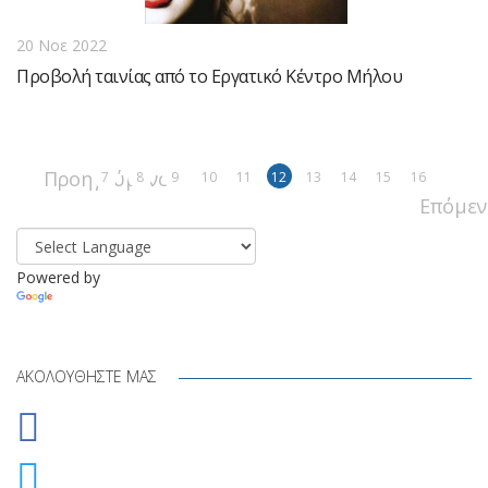
20 Νοε 2022
Προβολή ταινίας από το Εργατικό Κέντρο Μήλου
Προηγούμενο
7
8
9
10
11
12
13
14
15
16
Επόμεν
Powered by
Translate
ΑΚΟΛΟΥΘΉΣΤΕ ΜΑΣ