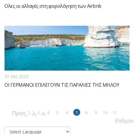
Ολες οι αλλαγές στη φορολόγηση των Airbnb
31 Οκτ 2023
ΟΙ ΓΕΡΜΑΝΟΙ ΕΠΙΛΕΓΟΥΝ ΤΙΣ ΠΑΡΑΛΙΕΣ ΤΗΣ ΜΗΛΟΥ
Προηγούμενο
2
3
4
5
6
7
8
9
10
11
Επόμεν