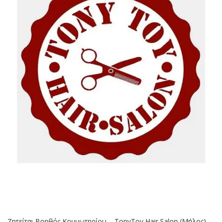
Ζητείται Βοηθός Κομμωτηρίου – TonyToy Hair Salon (Μήλος)