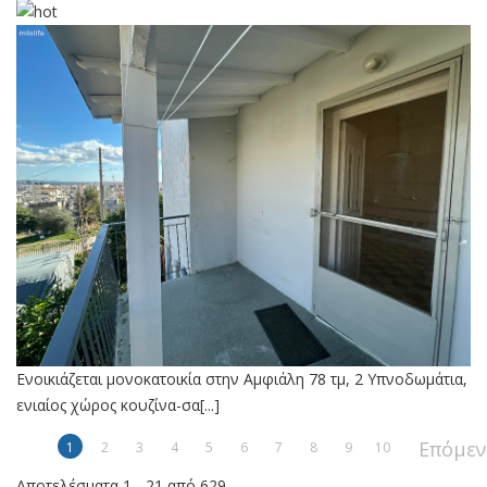
Ενοικιάζεται μονοκατοικία στην Αμφιάλη 78 τμ, 2 Υπνοδωμάτια,
ενιαίος χώρος κουζίνα-σα[...]
Επόμεν
1
2
3
4
5
6
7
8
9
10
Αποτελέσματα 1 - 21 από 629